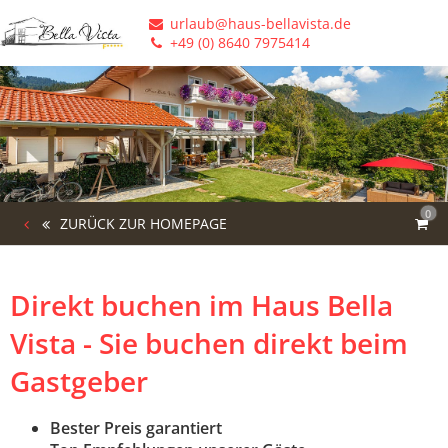
urlaub@haus-bellavista.de
+49 (0) 8640 7975414
0
ZURÜCK ZUR HOMEPAGE
Direkt buchen im Haus Bella
Vista - Sie buchen direkt beim
Gastgeber
Bester Preis garantiert