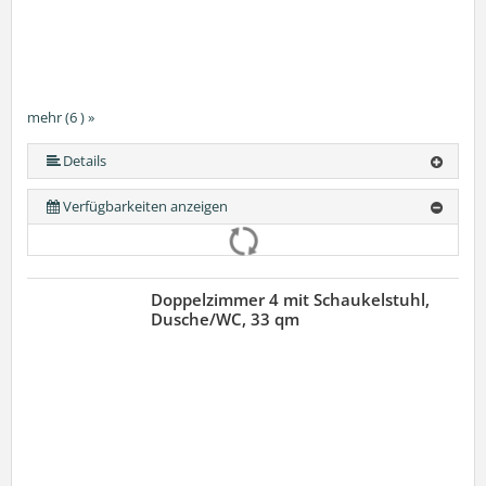
mehr (6 ) »
mehr (6 ) »
mehr (6 ) »
Details
Verfügbarkeiten anzeigen
Doppelzimmer 4 mit Schaukelstuhl,
Dusche/WC, 33 qm