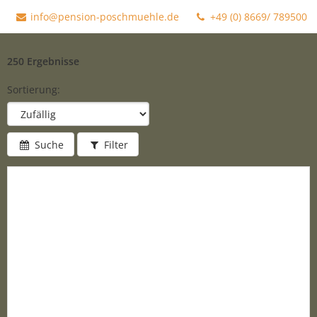
info@pension-poschmuehle.de
+49 (0) 8669/ 789500
250 Ergebnisse
Sortierung:
Suche
Filter