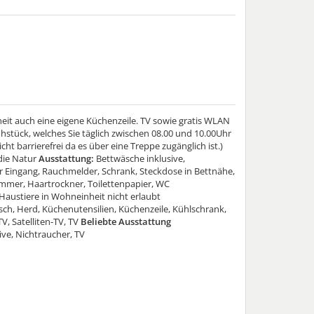
eit auch eine eigene Küchenzeile. TV sowie gratis WLAN
ühstück, welches Sie täglich zwischen 08.00 und 10.00Uhr
ht barrierefrei da es über eine Treppe zugänglich ist.)
 die Natur
Ausstattung:
Bettwäsche inklusive,
r Eingang, Rauchmelder, Schrank, Steckdose in Bettnähe,
mmer, Haartrockner, Toilettenpapier, WC
Haustiere in Wohneinheit nicht erlaubt
isch, Herd, Küchenutensilien, Küchenzeile, Kühlschrank,
V, Satelliten-TV, TV
Beliebte Ausstattung
ve, Nichtraucher, TV