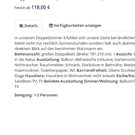
118,00 €
heute ab
Verfügbarkeiten anzeigen
Details
In unserem Doppelzimmer 4 fühlen sich unsere Gäste bei ländlic
bietet nicht nur reichlich Sonnenstunden sondern lädt auch aben
direktem Blick auf den berühmten Watzmann ein.
Bettenanzahl:
großes Doppelbett (Breite: 181-210 cm): 1
Aussicht:
in die Natur
Ausstattung:
Balkon, Bettwäsche inklusive, Gartenmöbe
Nichtraucher, Rauchmelder, Schrank, Steckdose in Bettnähe, Wecke
Haartrockner, Toilettenpapier, WC
Barrierefreiheit:
Obere Stockwer
Etage
Haustiere:
Haustiere in Wohneinheit nicht erlaubt
Küche/Ess
Satelliten-TV, TV
Beliebte Ausstattung Zimmer/Wohnung:
Balkon/T
TV
Belegung: 1-2 Personen