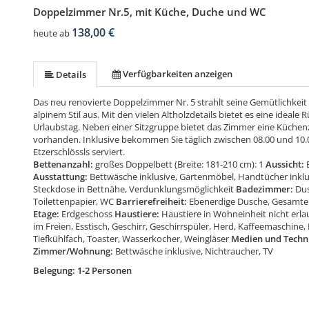
Doppelzimmer Nr.5, mit Küche, Duche und WC
138,00 €
heute ab
Verfügbarkeiten anzeigen
Details
Das neu renovierte Doppelzimmer Nr. 5 strahlt seine Gemütlichkei
alpinem Stil aus. Mit den vielen Altholzdetails bietet es eine ideal
Urlaubstag. Neben einer Sitzgruppe bietet das Zimmer eine Küchenz
vorhanden. Inklusive bekommen Sie täglich zwischen 08.00 und 10.0
Etzerschlössls serviert.
Bettenanzahl:
großes Doppelbett (Breite: 181-210 cm): 1
Aussicht:
Ausstattung:
Bettwäsche inklusive, Gartenmöbel, Handtücher inklu
Steckdose in Bettnähe, Verdunklungsmöglichkeit
Badezimmer:
Dus
Toilettenpapier, WC
Barrierefreiheit:
Ebenerdige Dusche, Gesamte 
Etage:
Erdgeschoss
Haustiere:
Haustiere in Wohneinheit nicht erla
im Freien, Esstisch, Geschirr, Geschirrspüler, Herd, Kaffeemaschine
Tiefkühlfach, Toaster, Wasserkocher, Weingläser
Medien und Techn
Zimmer/Wohnung:
Bettwäsche inklusive, Nichtraucher, TV
Belegung: 1-2 Personen