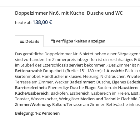
Doppelzimmer Nr.6, mit Küche, Dusche und WC
138,00 €
heute ab
Verfügbarkeiten anzeigen
Details
Das gemütliche Doppelzimmer Nr. 6 bietet neben einer Sitzgelegenh
sind vorhanden. Im Zimmerpreis inbegriffen ist ein reichhaltiges Fr
im Stüberl des Etzerschlössls serviert bekommen. (Das Zimmer ist nic
Bettenanzahl:
Doppelbett (Breite: 151-180 cm): 1
Aussicht:
Blick in
Gartenmöbel, Handtücher inklusive, Heizung, Nichtraucher, Private
Terrasse am Zimmer, Wecker
Badezimmer:
Dusche, Eigenes Badezi
Barrierefreiheit:
Ebenerdige Dusche
Etage:
Souterrain
Haustiere:
Küche/Essbereich:
Backofen, Essbereich, Essbereich im Freien, Esst
Toaster, Wasserkocher, Weingläser
Medien und Technik:
Flachbild-T
Zimmer/Wohnung:
Balkon/Terrasse am Zimmer, Bettwäsche inklusi
Belegung: 1-2 Personen