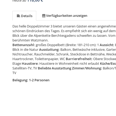
118,00 €
heute ab
Verfügbarkeiten anzeigen
Details
Das helle Doppelzimmer 3 bietet unseren Gästen einen angenehmen 
schönen Eindrücken des Tages. Es empfiehlt sich ein wenig auf dem
Blick über die Alpenkette Berchtesgadens schweifen zu lassen. Vom K
berühmten Watzmann.
Bettenanzahl:
großes Doppelbett (Breite: 181-210 cm): 1
Aussicht:
Blick in die Natur
Ausstattung:
Balkon, Bettwäsche inklusive, Garte
Nichtraucher, Rauchmelder, Schrank, Steckdose in Bettnähe, Wecke
Haartrockner, Toilettenpapier, WC
Barrierefreiheit:
Obere Stockwer
Etage
Haustiere:
Haustiere in Wohneinheit nicht erlaubt
Küche/Ess
Satelliten-TV, TV
Beliebte Ausstattung Zimmer/Wohnung:
Balkon/T
TV
Belegung: 1-2 Personen