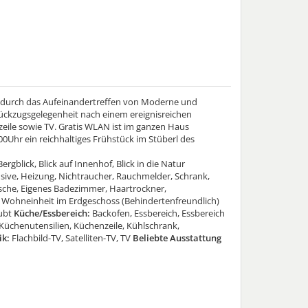
t durch das Aufeinandertreffen von Moderne und
e Rückzugsgelegenheit nach einem ereignisreichen
eile sowie TV. Gratis WLAN ist im ganzen Haus
0Uhr ein reichhaltiges Frühstück im Stüberl des
Bergblick, Blick auf Innenhof, Blick in die Natur
sive, Heizung, Nichtraucher, Rauchmelder, Schrank,
che, Eigenes Badezimmer, Haartrockner,
Wohneinheit im Erdgeschoss (Behindertenfreundlich)
ubt
Küche/Essbereich:
Backofen, Essbereich, Essbereich
, Küchenutensilien, Küchenzeile, Kühlschrank,
ik:
Flachbild-TV, Satelliten-TV, TV
Beliebte Ausstattung