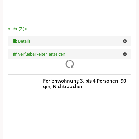
mehr (7 ) »
mehr (7 ) »
mehr (7 ) »
mehr (7 ) »
Details
Verfügbarkeiten anzeigen
Ferienwohnung 3, bis 4 Personen, 90
qm, Nichtraucher