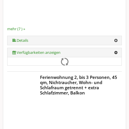
mehr (7 ) »
mehr (7 ) »
mehr (7 ) »
mehr (7 ) »
Details
Verfügbarkeiten anzeigen
Ferienwohnung 2, bis 3 Personen, 45
qm, Nichtraucher, Wohn- und
Schlafraum getrennt + extra
Schlafzimmer, Balkon