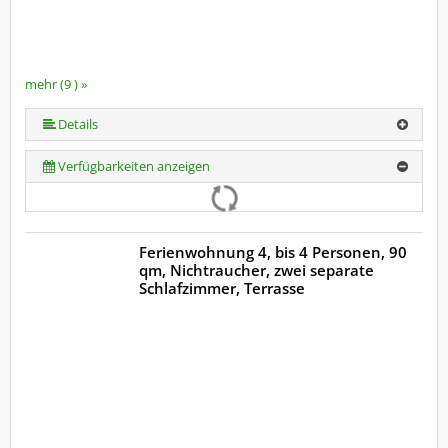
mehr (9 ) »
mehr (9 ) »
mehr (9 ) »
mehr (9 ) »
mehr (9 ) »
mehr (9 ) »
Details
Verfügbarkeiten anzeigen
Ferienwohnung 4, bis 4 Personen, 90
qm, Nichtraucher, zwei separate
Schlafzimmer, Terrasse