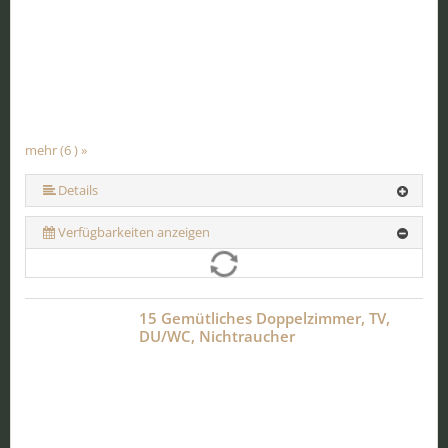
mehr (6 ) »
mehr (6 ) »
mehr (6 ) »
Details
Verfügbarkeiten anzeigen
15 Gemütliches Doppelzimmer, TV,
DU/WC, Nichtraucher