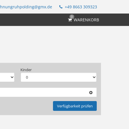
ohnungruhpolding@gmx.de
+49 8663 309323
0
WARENKORB
Kinder
Verfügbarkeit prüfen