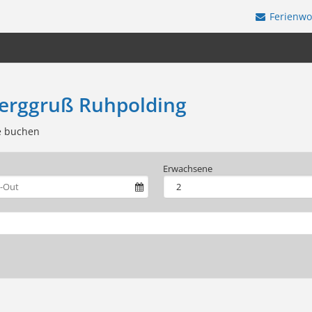
Ferienw
erggruß Ruhpolding
e buchen
Erwachsene