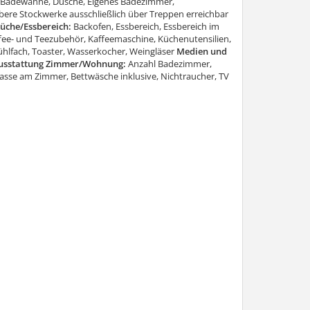
Badewanne, Dusche, Eigenes Badezimmer,
bere Stockwerke ausschließlich über Treppen erreichbar
üche/Essbereich:
Backofen, Essbereich, Essbereich im
Kaffee- und Teezubehör, Kaffeemaschine, Küchenutensilien,
kühlfach, Toaster, Wasserkocher, Weingläser
Medien und
Ausstattung Zimmer/Wohnung:
Anzahl Badezimmer,
sse am Zimmer, Bettwäsche inklusive, Nichtraucher, TV