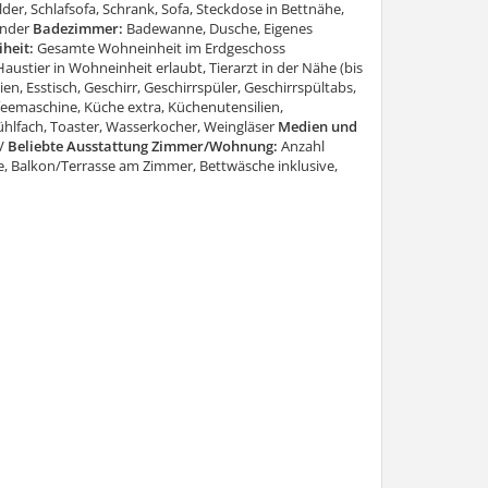
er, Schlafsofa, Schrank, Sofa, Steckdose in Bettnähe,
änder
Badezimmer:
Badewanne, Dusche, Eigenes
iheit:
Gesamte Wohneinheit im Erdgeschoss
austier in Wohneinheit erlaubt, Tierarzt in der Nähe (bis
en, Esstisch, Geschirr, Geschirrspüler, Geschirrspültabs,
ffeemaschine, Küche extra, Küchenutensilien,
kühlfach, Toaster, Wasserkocher, Weingläser
Medien und
V
Beliebte Ausstattung Zimmer/Wohnung:
Anzahl
Balkon/Terrasse am Zimmer, Bettwäsche inklusive,