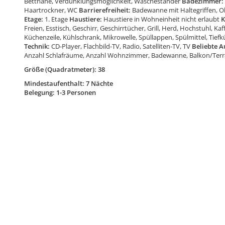
Bettnähe, Verdunklungsmöglichkeit, Wäscheständer
Badezimmer:
Haartrockner, WC
Barrierefreiheit:
Badewanne mit Haltegriffen, O
Etage:
1. Etage
Haustiere:
Haustiere in Wohneinheit nicht erlaubt
K
Freien, Esstisch, Geschirr, Geschirrtücher, Grill, Herd, Hochstuhl, 
Küchenzeile, Kühlschrank, Mikrowelle, Spüllappen, Spülmittel, Tief
Technik:
CD-Player, Flachbild-TV, Radio, Satelliten-TV, TV
Beliebte 
Anzahl Schlafräume, Anzahl Wohnzimmer, Badewanne, Balkon/Terra
Größe (Quadratmeter): 38
Mindestaufenthalt: 7 Nächte
Belegung: 1-3 Personen