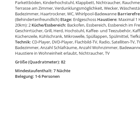
Parkettböden, Kinderhochstuhl, Klappbett, Nichtraucher, Rauchmeld
Terrasse am Zimmer, Verdunklungsmöglichkeit, Wecker, Wäschest
Badezimmer, Haartrockner, WC, Whirlpool-Badewanne
Barrierefre
(Behindertenfreundlich)
Etage:
Erdgeschoss
Haustiere:
Maximal 1 H
20km): 2
Küche/Essbereich:
Backofen, Essbereich, Essbereich im Frei
Geschirrtücher, Grill, Herd, Hochstuhl, Kaffee- und Teezubehör, Ka
Küchenzeile, Kühlschrank, Mikrowelle, Spüllappen, Spülmittel, Tief
Technik:
CD-Player, DVD-Player, Flachbild-TV, Radio, Satelliten-TV, T
Badezimmer, Anzahl Schlafräume, Anzahl Wohnzimmer, Badewanne, 
Haustiere in Wohneinheit erlaubt, Nichtraucher, TV
Größe (Quadratmeter): 82
Mindestaufenthalt: 7 Nächte
Belegung: 1-6 Personen