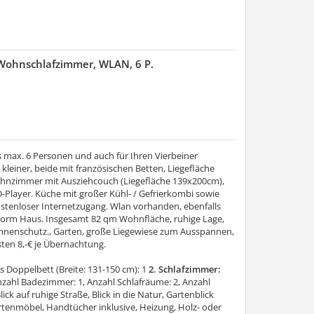
 Wohnschlafzimmer, WLAN, 6 P.
max. 6 Personen und auch für Ihren Vierbeiner
kleiner, beide mit französischen Betten, Liegefläche
nzimmer mit Ausziehcouch (Liegefläche 139x200cm),
-Player. Küche mit großer Kühl- / Gefrierkombi sowie
ostenloser Internetzugang. Wlan vorhanden, ebenfalls
 vorm Haus. Insgesamt 82 qm Wohnfläche, ruhige Lage,
onnenschutz., Garten, große Liegewiese zum Ausspannen,
osten 8,-€ je Übernachtung.
s Doppelbett (Breite: 131-150 cm): 1
2. Schlafzimmer:
zahl Badezimmer: 1, Anzahl Schlafräume: 2, Anzahl
lick auf ruhige Straße, Blick in die Natur, Gartenblick
rtenmöbel, Handtücher inklusive, Heizung, Holz- oder