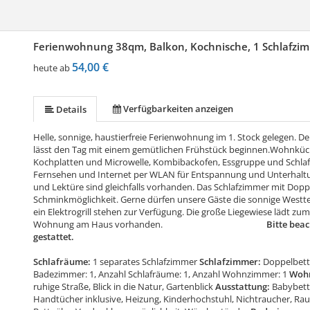
Ferienwohnung 38qm, Balkon, Kochnische, 1 Schlafzim
54,00 €
heute ab
Verfügbarkeiten anzeigen
Details
Helle, sonnige, haustierfreie Ferienwohnung im 1. Stock gelegen. De
lässt den Tag mit einem gemütlichen Frühstück beginnen.Wohnküche
Kochplatten und Microwelle, Kombibackofen, Essgruppe und Schlafc
Fernsehen und Internet per WLAN für Entspannung und Unterhaltung
und Lektüre sind gleichfalls vorhanden. Das Schlafzimmer mit Do
Schminkmöglichkeit. Gerne dürfen unsere Gäste die sonnige Westter
ein Elektrogrill stehen zur Verfügung. Die große Liegewiese lädt zum
Wohnung am Haus vorhanden.
Bitte beac
gestattet.
Schlafräume:
1 separates Schlafzimmer
Schlafzimmer:
Doppelbett 
Badezimmer: 1, Anzahl Schlafräume: 1, Anzahl Wohnzimmer: 1
Woh
ruhige Straße, Blick in die Natur, Gartenblick
Ausstattung:
Babybett,
Handtücher inklusive, Heizung, Kinderhochstuhl, Nichtraucher, Rauc