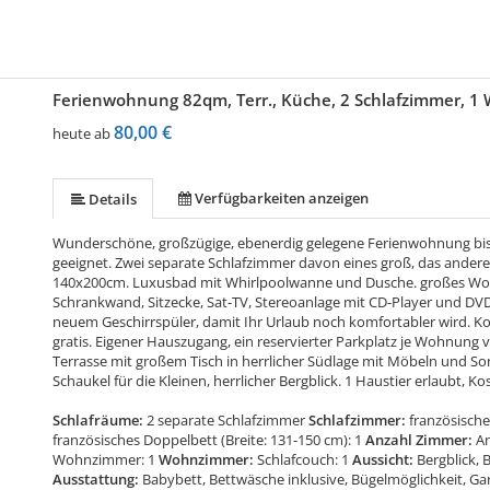
Ferienwohnung 82qm, Terr., Küche, 2 Schlafzimmer, 1
80,00 €
heute ab
Verfügbarkeiten anzeigen
Details
Wunderschöne, großzügige, ebenerdig gelegene Ferienwohnung bis 
geeignet. Zwei separate Schlafzimmer davon eines groß, das andere 
140x200cm. Luxusbad mit Whirlpoolwanne und Dusche. großes Woh
Schrankwand, Sitzecke, Sat-TV, Stereoanlage mit CD-Player und DVD
neuem Geschirrspüler, damit Ihr Urlaub noch komfortabler wird. K
gratis. Eigener Hauszugang, ein reservierter Parkplatz je Wohnung
Terrasse mit großem Tisch in herrlicher Südlage mit Möbeln und S
Schaukel für die Kleinen, herrlicher Bergblick. 1 Haustier erlaubt, K
Schlafräume:
2 separate Schlafzimmer
Schlafzimmer:
französische
französisches Doppelbett (Breite: 131-150 cm): 1
Anzahl Zimmer:
An
Wohnzimmer: 1
Wohnzimmer:
Schlafcouch: 1
Aussicht:
Bergblick, B
Ausstattung:
Babybett, Bettwäsche inklusive, Bügelmöglichkeit, Ga