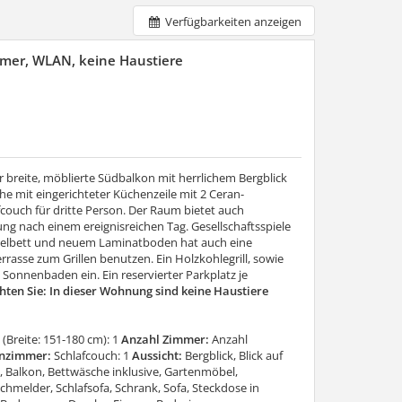
Verfügbarkeiten anzeigen
mer, WLAN, keine Haustiere
r breite, möblierte Südbalkon mit herrlichem Bergblick
 mit eingerichteter Küchenzeile mit 2 Ceran-
ouch für dritte Person. Der Raum bietet auch
 nach einem ereignisreichen Tag. Gesellschaftsspiele
ppelbett und neuem Laminatboden hat auch eine
rasse zum Grillen benutzen. Ein Holzkohlegrill, sowie
 Sonnenbaden ein. Ein reservierter Parkplatz je
hten Sie: In dieser Wohnung sind keine Haustiere
(Breite: 151-180 cm): 1
Anzahl Zimmer:
Anzahl
nzimmer:
Schlafcouch: 1
Aussicht:
Bergblick, Blick auf
 Balkon, Bettwäsche inklusive, Gartenmöbel,
hmelder, Schlafsofa, Schrank, Sofa, Steckdose in