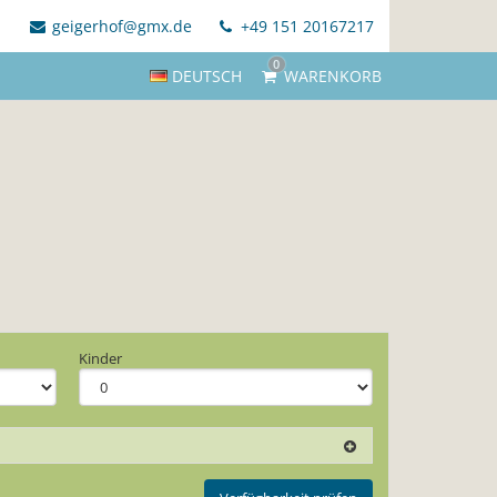
geigerhof@gmx.de
+49 151 20167217
0
DEUTSCH
WARENKORB
Kinder