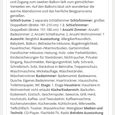
und Zugang zum zweiten Balkon lädt zum gemütlichen
Verweilen ein. Auf den Balkons lässt sich wunderbar die
warme Abendsonne und das herrliche Bergpanorama
genießen.
Schlafräume:
2 separate Schlafzimmer
Schlafzimmer:
großes
Doppelbett (Breite: 181-210 cm): 1
2. Schlafzimmer:
Doppelbett (Breite: 151-180 cm): 1
Anzahl Zimmer:
Anzahl
Badezimmer: 2, Anzahl Schlafräume: 2, Anzahl Wohnzimmer: 1
Aussicht:
Bergblick
Ausstattung:
Allergikerfreundlich,
Babybett, Balkon, Bettwäsche inklusive, Bügelmöglichkeit,
Feuerlöscher, Fliesen-/Marmorboden, Gartenmöbel,
Handtücher inklusive, Heizung, Holz- oder Parkettböden,
Kindersicherungen für Steckdosen, Nichtraucher, Privater
Eingang, Rauchmelder, Reinigungsmittel, Safe, Schrank,
Schreibtisch, Sofa, Steckdose in Bettnähe, Treppenschutz,
Waschmaschine, Wickelauflage, Wäscheständer,
Wäschetrockner
Badezimmer:
Bademantel, Badewanne,
Dusche, Eigenes Badezimmer, Haartrockner, Hausschuhe,
Toilettenpapier, WC
Etage:
1. Etage
Haustiere:
Haustiere in
Wohneinheit nicht erlaubt
Küche/Essbereich:
Backofen,
Essbereich, Esstisch, Geschirrspüler, Gewürze, Grill, Herd,
Hochstuhl, Kaffee- und Teezubehör, Kaffeemaschine,
Küchenutensilien, Küchenzeile, Kühlschrank, Mikrowelle,
Tiefkühlfach, Toaster, Wasserkocher, Weingläser
Medien und
Technik:
CD-Player, Flachbild-TV, Radio
Beliebte Ausstattung