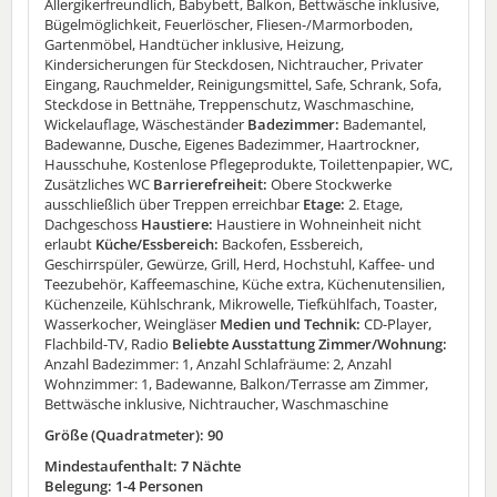
Allergikerfreundlich, Babybett, Balkon, Bettwäsche inklusive,
Bügelmöglichkeit, Feuerlöscher, Fliesen-/Marmorboden,
Gartenmöbel, Handtücher inklusive, Heizung,
Kindersicherungen für Steckdosen, Nichtraucher, Privater
Eingang, Rauchmelder, Reinigungsmittel, Safe, Schrank, Sofa,
Steckdose in Bettnähe, Treppenschutz, Waschmaschine,
Wickelauflage, Wäscheständer
Badezimmer:
Bademantel,
Badewanne, Dusche, Eigenes Badezimmer, Haartrockner,
Hausschuhe, Kostenlose Pflegeprodukte, Toilettenpapier, WC,
Zusätzliches WC
Barrierefreiheit:
Obere Stockwerke
ausschließlich über Treppen erreichbar
Etage:
2. Etage,
Dachgeschoss
Haustiere:
Haustiere in Wohneinheit nicht
erlaubt
Küche/Essbereich:
Backofen, Essbereich,
Geschirrspüler, Gewürze, Grill, Herd, Hochstuhl, Kaffee- und
Teezubehör, Kaffeemaschine, Küche extra, Küchenutensilien,
Küchenzeile, Kühlschrank, Mikrowelle, Tiefkühlfach, Toaster,
Wasserkocher, Weingläser
Medien und Technik:
CD-Player,
Flachbild-TV, Radio
Beliebte Ausstattung Zimmer/Wohnung:
Anzahl Badezimmer: 1, Anzahl Schlafräume: 2, Anzahl
Wohnzimmer: 1, Badewanne, Balkon/Terrasse am Zimmer,
Bettwäsche inklusive, Nichtraucher, Waschmaschine
Größe (Quadratmeter): 90
Mindestaufenthalt: 7 Nächte
Belegung: 1-4 Personen