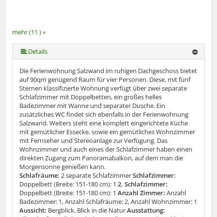
mehr (11 ) »
mehr (11 ) »
mehr (11 ) »
mehr (11 ) »
mehr (11 ) »
mehr (11 ) »
mehr (11 ) »
mehr (11 ) »
Details
Die Ferienwohnung Salzwand im ruhigen Dachgeschoss bietet
auf 90qm genügend Raum für vier Personen. Diese, mit fünf
Sternen klassifizierte Wohnung verfügt über zwei separate
Schlafzimmer mit Doppelbetten, ein großes helles
Badezimmer mit Wanne und separater Dusche. Ein
zusätzliches WC findet sich ebenfalls in der Ferienwohnung
Salzwand. Weiters steht eine komplett eingerichtete Küche
mit gemütlicher Essecke, sowie ein gemütliches Wohnzimmer
mit Fernseher und Stereoanlage zur Verfügung. Das
Wohnzimmer und auch eines der Schlafzimmer haben einen
direkten Zugang zum Panoramabalkon, auf dem man die
Morgensonne genießen kann.
Schlafräume:
2 separate Schlafzimmer
Schlafzimmer:
Doppelbett (Breite: 151-180 cm): 1
2. Schlafzimmer:
Doppelbett (Breite: 151-180 cm): 1
Anzahl Zimmer:
Anzahl
Badezimmer: 1, Anzahl Schlafräume: 2, Anzahl Wohnzimmer: 1
Aussicht:
Bergblick, Blick in die Natur
Ausstattung: