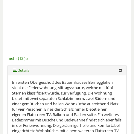
mehr (12 ) »
mehr (12 ) »
mehr (12 ) »
mehr (12 ) »
mehr (12 ) »
mehr (12 ) »
mehr (12 ) »
mehr (12 ) »
mehr (12 ) »
Details
Im ersten Obergeschoß des Bauernhauses Bernegglehen
steht die Ferienwohnung Mittagsscharte, welche mit fünf
Sternen klassifiziert wurde, zur Verfügung. Die Wohnung
bietet mit zwei separaten Schlafzimmern, zwei Bädern und
einer gemütlichen und hellen Wohnküche ausreichend Platz
für vier Personen. Eines der Schlafzimmer bietet einen
eigenen Flatscreen-TV, Balkon und Bad en suite. Ein weiteres
Badezimmer mit Dusche und Badewanne findet sich ebenfalls
in der Ferienwohnung. Die geräumige, helle und komfortabel
eingerichtete Wohnküche, mit einem weiteren Flatscreen-TV