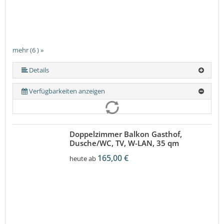
mehr (6 ) »
mehr (6 ) »
mehr (6 ) »
Details
Verfügbarkeiten anzeigen
Doppelzimmer Balkon Gasthof,
Dusche/WC, TV, W-LAN, 35 qm
165,00 €
heute ab