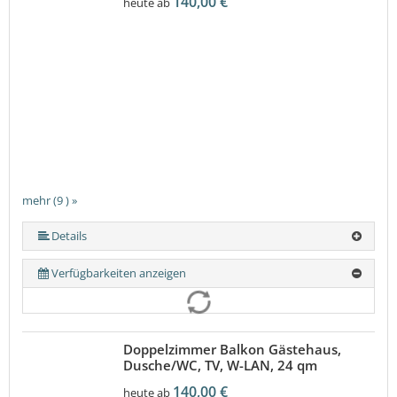
140,00 €
heute ab
mehr (9 ) »
mehr (9 ) »
mehr (9 ) »
mehr (9 ) »
mehr (9 ) »
mehr (9 ) »
Details
Verfügbarkeiten anzeigen
Doppelzimmer Balkon Gästehaus,
Dusche/WC, TV, W-LAN, 24 qm
140,00 €
heute ab