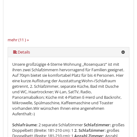
mehr (11 ) »
mehr (11 ) »
mehr (11 ) »
mehr (11 ) »
mehr (11 ) »
mehr (11 ) »
mehr (11 ) »
mehr (11 ) »
Details
Unsere großzügige 4-Sterne Wohnung „Rosenquarz“ ist mit
ihren zwei Schlafzimmern hervorragend für Familien geeignet.
Auf 70qm bietet sie komfortabel Platz für bis 4 Personen. Hier
eine kurze Auflistung der Ausstattung:Wohn-/Schlafraum
getrennt, 2. Schlafzimmer, separate Küche, Bad mit Dusche
und WC, Haartrockner; W-Lan, SatTV, Radio,
Panoramabalkon; Küche mit 4-Platten E-Herd und Backrohr,
Mikrowelle, Spülmaschine, Kaffeemaschine und Toaster
vorhanden.Wir wünschen Ihnen eine angenehmen
Aufenthalt:-)
Schlafräume:
2 separate Schlafzimmer
Schlafzimmer:
großes
Doppelbett (Breite: 181-210 cm): 1
2. Schlafzimmer:
großes
Doppelbett (Breite: 181-210 cm): 1
Anzahl Zimmer:
Anzahl