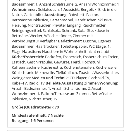
Badezimmer: 1, Anzahl Schlafräume: 2, Anzahl Wohnzimmer: 1
Wohnzimmer:
Schlafcouch: 1
Aussicht:
Bergblick, Blick in die
Natur, Gartenblick
Ausstattung:
Babybett, Balkon,
Bettwäsche inklusive, Gartenmöbel, Handtücher inklusive,
Heizung, Nichtraucher, Privater Eingang, Rauchmelder,
Reinigungsmittel, Schlafsofa, Schrank, Sofa, Steckdose in
Bettnähe, Wecker, Wäscheständer, Zimmer mit
Verbindungstür verfügbar
Badezimmer:
Dusche, Eigenes
Badezimmer, Haartrockner, Toilettenpapier, WC
Etage:
1.
Etage
Haustiere:
Haustiere in Wohneinheit nicht erlaubt
Küche/Essbereich:
Backofen, Essbereich, Essbereich im Freien,
Esstisch, Geschirrspüler, Gewürze, Herd, Hochstuhl,
Kaffeemaschine, Küche extra, Küchenutensilien, Küchenzeile,
Kühlschrank, Mikrowelle, Tiefkühlfach, Toaster, Wasserkocher,
Weingläser
Medien und Technik:
CD-Player, Flachbild-TV,
Kabel-TV, Radio, TV
Beliebte Ausstattung Zimmer/Wohnung:
Anzahl Badezimmer: 1, Anzahl Schlafräume: 2, Anzahl
Wohnzimmer: 1, Balkon/Terrasse am Zimmer, Bettwäsche
inklusive, Nichtraucher, TV
Größe (Quadratmeter): 70
Mindestaufenthalt: 7 Nächte
Belegung: 1-5 Personen