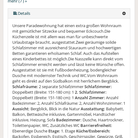
mehr (7 ) »
mehr (7 ) »
mehr (7 ) »
mehr (7 ) »
Details
Unsere Paradewohnung hat einen extra großen Wohnraum
mit gemütlicher Sitzecke und bequemer Eckcouch.Die
Küchenzeile ist mit allem was man für unbeschwerte
Urlaubstage braucht, ausgestattet.Zwei geräumige solide
Schlafzimmer mit ausreichend Stauraum und hochwertigen
Betten garantieren erholsamen Schlaf. Auch das Aufstellen
eines Kinderbettes ist möglich.Die Nasszelle kann direkt vom
Schlafzimmer erreicht werden und lässt keine Wünsche offen.
Ausgestattet ist sie mit Fußbodenheizung, bodengleicher
Dusche mit modernster Technik und WC.Vom Wohnraum
geht es direkt auf den Südbalkon mit herrlichem Bergblick.
Schlafräume:
2 separate Schlafzimmer
Schlafzimmer:
Doppelbett (Breite: 151-180 cm): 1
2. Schlafzimmer:
Doppelbett (Breite: 151-180 cm): 1
Anzahl Zimmer:
Anzahl
Badezimmer: 2, Anzahl Schlafräume: 2, Anzahl Wohnzimmer: 1
Aussicht:
Bergblick, Blick in die Natur
Ausstattung:
Babybett,
Balkon, Bettwäsche inklusive, Gartenmöbel, Handtücher
inklusive, Heizung, Sofa
Badezimmer:
Dusche, Haartrockner,
Toilettenpapier, WC, Zusätzliches WC
Barrierefreiheit:
Ebenerdige Dusche
Etage:
1. Etage
Küche/Essbereich:
Backofen, Essbereich, Esstisch, Geschirrspüler, Gewürze, Grill,