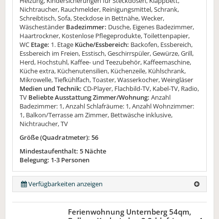
Heizung, Kindersicherungen für Steckdosen, Klappbett,
Nichtraucher, Rauchmelder, Reinigungsmittel, Schrank,
Schreibtisch, Sofa, Steckdose in Bettnähe, Wecker,
Wäscheständer
Badezimmer:
Dusche, Eigenes Badezimmer,
Haartrockner, Kostenlose Pflegeprodukte, Toilettenpapier,
WC
Etage:
1. Etage
Küche/Essbereich:
Backofen, Essbereich,
Essbereich im Freien, Esstisch, Geschirrspüler, Gewürze, Grill,
Herd, Hochstuhl, Kaffee- und Teezubehör, Kaffeemaschine,
Küche extra, Küchenutensilien, Küchenzeile, Kühlschrank,
Mikrowelle, Tiefkühlfach, Toaster, Wasserkocher, Weingläser
Medien und Technik:
CD-Player, Flachbild-TV, Kabel-TV, Radio,
TV
Beliebte Ausstattung Zimmer/Wohnung:
Anzahl
Badezimmer: 1, Anzahl Schlafräume: 1, Anzahl Wohnzimmer:
1, Balkon/Terrasse am Zimmer, Bettwäsche inklusive,
Nichtraucher, TV
Größe (Quadratmeter): 56
Mindestaufenthalt: 5 Nächte
Belegung: 1-3 Personen
Verfügbarkeiten anzeigen
Ferienwohnung Unternberg 54qm,