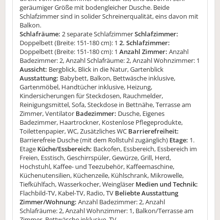
geräumiger Größe mit bodengleicher Dusche. Beide
Schlafzimmer sind in solider Schreinerqualität, eins davon mit
Balkon.
Schlafräume:
2 separate Schlafzimmer
Schlafzimmer:
Doppelbett (Breite: 151-180 cm): 1
2. Schlafzimmer:
Doppelbett (Breite: 151-180 cm): 1
Anzahl Zimmer:
Anzahl
Badezimmer: 2, Anzahl Schlafräume: 2, Anzahl Wohnzimmer: 1
Aussicht:
Bergblick, Blick in die Natur, Gartenblick
Ausstattung:
Babybett, Balkon, Bettwäsche inklusive,
Gartenmöbel, Handtücher inklusive, Heizung,
Kindersicherungen für Steckdosen, Rauchmelder,
Reinigungsmittel, Sofa, Steckdose in Bettnähe, Terrasse am
Zimmer, Ventilator
Badezimmer:
Dusche, Eigenes
Badezimmer, Haartrockner, Kostenlose Pflegeprodukte,
Toilettenpapier, WC, Zusätzliches WC
Barrierefreiheit:
Barrierefreie Dusche (mit dem Rollstuhl zugänglich)
Etage:
1.
Etage
Küche/Essbereich:
Backofen, Essbereich, Essbereich im
Freien, Esstisch, Geschirrspüler, Gewürze, Grill, Herd,
Hochstuhl, Kaffee- und Teezubehör, Kaffeemaschine,
Küchenutensilien, Küchenzeile, Kühlschrank, Mikrowelle,
Tiefkühlfach, Wasserkocher, Weingläser
Medien und Technik:
Flachbild-TV, Kabel-TV, Radio, TV
Beliebte Ausstattung
Zimmer/Wohnung:
Anzahl Badezimmer: 2, Anzahl
Schlafräume: 2, Anzahl Wohnzimmer: 1, Balkon/Terrasse am
Zimmer, Bettwäsche inklusive, TV