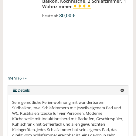
Balkon, Kochnische, 2 Schlafzimmer, 1
Wohnzimmer
80,00 €
heute ab
mehr (6 ) »
mehr (6 ) »
mehr (6 ) »
Details
Sehr gemütliche Ferienwohnung mit wunderbarem
Südbalkon, zwei Schlafzimmern mit jeweils eigenem Bad und
WC. Rustikale Sitzecke für vier Personen. Moderne
Küchenzeile mit Induktionsherd mit Backofen, Geschirrspüler,
Kühlschrank mit Gefrierfach und allen gewünschten
Kleingeräten. Jedes Schlafzimmer hat sein eigenes Bad, das
direkt vom Schlafzimmer ereichbar ist, eins davon in sehr