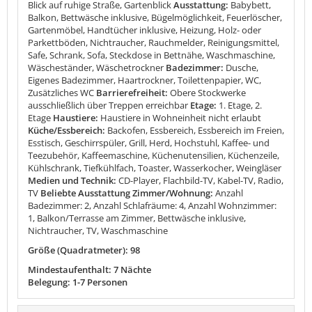
Blick auf ruhige Straße, Gartenblick
Ausstattung:
Babybett,
Balkon, Bettwäsche inklusive, Bügelmöglichkeit, Feuerlöscher,
Gartenmöbel, Handtücher inklusive, Heizung, Holz- oder
Parkettböden, Nichtraucher, Rauchmelder, Reinigungsmittel,
Safe, Schrank, Sofa, Steckdose in Bettnähe, Waschmaschine,
Wäscheständer, Wäschetrockner
Badezimmer:
Dusche,
Eigenes Badezimmer, Haartrockner, Toilettenpapier, WC,
Zusätzliches WC
Barrierefreiheit:
Obere Stockwerke
ausschließlich über Treppen erreichbar
Etage:
1. Etage, 2.
Etage
Haustiere:
Haustiere in Wohneinheit nicht erlaubt
Küche/Essbereich:
Backofen, Essbereich, Essbereich im Freien,
Esstisch, Geschirrspüler, Grill, Herd, Hochstuhl, Kaffee- und
Teezubehör, Kaffeemaschine, Küchenutensilien, Küchenzeile,
Kühlschrank, Tiefkühlfach, Toaster, Wasserkocher, Weingläser
Medien und Technik:
CD-Player, Flachbild-TV, Kabel-TV, Radio,
TV
Beliebte Ausstattung Zimmer/Wohnung:
Anzahl
Badezimmer: 2, Anzahl Schlafräume: 4, Anzahl Wohnzimmer:
1, Balkon/Terrasse am Zimmer, Bettwäsche inklusive,
Nichtraucher, TV, Waschmaschine
Größe (Quadratmeter): 98
Mindestaufenthalt: 7 Nächte
Belegung: 1-7 Personen