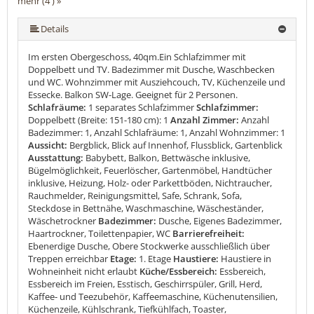
mehr (4 ) »
Details
Im ersten Obergeschoss, 40qm.Ein Schlafzimmer mit
Doppelbett und TV. Badezimmer mit Dusche, Waschbecken
und WC. Wohnzimmer mit Ausziehcouch, TV, Küchenzeile und
Essecke. Balkon SW-Lage. Geeignet für 2 Personen.
Schlafräume:
1 separates Schlafzimmer
Schlafzimmer:
Doppelbett (Breite: 151-180 cm): 1
Anzahl Zimmer:
Anzahl
Badezimmer: 1, Anzahl Schlafräume: 1, Anzahl Wohnzimmer: 1
Aussicht:
Bergblick, Blick auf Innenhof, Flussblick, Gartenblick
Ausstattung:
Babybett, Balkon, Bettwäsche inklusive,
Bügelmöglichkeit, Feuerlöscher, Gartenmöbel, Handtücher
inklusive, Heizung, Holz- oder Parkettböden, Nichtraucher,
Rauchmelder, Reinigungsmittel, Safe, Schrank, Sofa,
Steckdose in Bettnähe, Waschmaschine, Wäscheständer,
Wäschetrockner
Badezimmer:
Dusche, Eigenes Badezimmer,
Haartrockner, Toilettenpapier, WC
Barrierefreiheit:
Ebenerdige Dusche, Obere Stockwerke ausschließlich über
Treppen erreichbar
Etage:
1. Etage
Haustiere:
Haustiere in
Wohneinheit nicht erlaubt
Küche/Essbereich:
Essbereich,
Essbereich im Freien, Esstisch, Geschirrspüler, Grill, Herd,
Kaffee- und Teezubehör, Kaffeemaschine, Küchenutensilien,
Küchenzeile, Kühlschrank, Tiefkühlfach, Toaster,