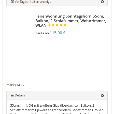
Verfügbarkeiten anzeigen
Ferienwohnung Sonntagshorn 55qm,
Balkon, 2 Schlafzimmer, Wohnzimmer,
WLAN
115,00 €
heute ab
mehr (14 ) »
mehr (14 ) »
mehr (14 ) »
mehr (14 ) »
mehr (14 ) »
mehr (14 ) »
mehr (14 ) »
mehr (14 ) »
mehr (14 ) »
mehr (14 ) »
mehr (14 ) »
Details
55qm. Im 1. OG mit großem Glas-überdachten Balkon. 2
Schlafzimmer mit jeweils angrenzendem Badezimmer. Großer