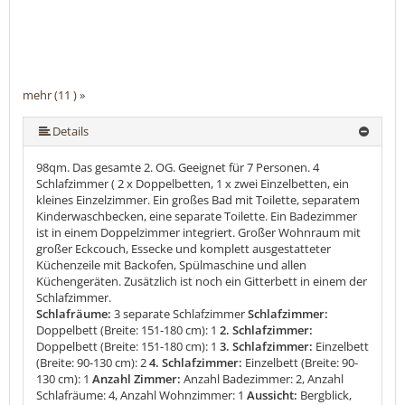
mehr (11 ) »
mehr (11 ) »
mehr (11 ) »
mehr (11 ) »
mehr (11 ) »
mehr (11 ) »
mehr (11 ) »
mehr (11 ) »
Details
98qm. Das gesamte 2. OG. Geeignet für 7 Personen. 4
Schlafzimmer ( 2 x Doppelbetten, 1 x zwei Einzelbetten, ein
kleines Einzelzimmer. Ein großes Bad mit Toilette, separatem
Kinderwaschbecken, eine separate Toilette. Ein Badezimmer
ist in einem Doppelzimmer integriert. Großer Wohnraum mit
großer Eckcouch, Essecke und komplett ausgestatteter
Küchenzeile mit Backofen, Spülmaschine und allen
Küchengeräten. Zusätzlich ist noch ein Gitterbett in einem der
Schlafzimmer.
Schlafräume:
3 separate Schlafzimmer
Schlafzimmer:
Doppelbett (Breite: 151-180 cm): 1
2. Schlafzimmer:
Doppelbett (Breite: 151-180 cm): 1
3. Schlafzimmer:
Einzelbett
(Breite: 90-130 cm): 2
4. Schlafzimmer:
Einzelbett (Breite: 90-
130 cm): 1
Anzahl Zimmer:
Anzahl Badezimmer: 2, Anzahl
Schlafräume: 4, Anzahl Wohnzimmer: 1
Aussicht:
Bergblick,