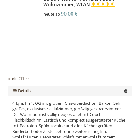
Wohnzimmer, WLAN
90,00 €
heute ab
mehr (11 ) »
mehr (11 ) »
mehr (11 ) »
mehr (11 ) »
mehr (11 ) »
mehr (11 ) »
mehr (11 ) »
mehr (11 ) »
Details
44qm. Im 1. OG mit großem Glas-überdachten Balkon. Sehr
großes, exklusives Schlafzimmer, großzügiges Badezimmer.
Der Wohnraum ist völlig neugestaltet mit Couch,
Flachbildschirm, Esstisch und komplett ausgestatteter Küche
mit Backofen, Spülmaschine und allen Küchengeräten.
Kinderbett oder Zustellbett ohne weiteres möglich.
Schlafräume:
1 separates Schlafzimmer
Schlafzimmer: