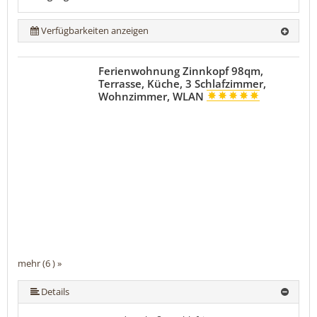
Verfügbarkeiten anzeigen
Ferienwohnung Zinnkopf 98qm,
Terrasse, Küche, 3 Schlafzimmer,
Wohnzimmer, WLAN
mehr (6 ) »
mehr (6 ) »
mehr (6 ) »
Details