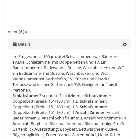
mehr (6 ) »
mehr (6 ) »
mehr (6 ) »
Details
Im Erdgeschoss, 100qm, drei Schlafzimmer, zwei Bäder, vier
TV.Drei Schlafzimmer mit Doppelbetten und TV. Ein
Badezimmer mit Badewanne, Dusche, Waschbecken und WC.
Ein Badezimmer mit Dusche, Waschbecken und WC.
Wohnzimmer mit Kachelofen, TV, Küche und Essecke.
Terrasse und kleiner Garten nach SW. Geeignet für 2 bis 6
Personen.
Schlafräume:
3 separate Schlafzimmer
Schlafzimmer:
Doppelbett (Breite: 151-180 cm): 1
2. Schlafzimmer:
Doppelbett (Breite: 151-180 cm): 1
3. Schlafzimmer:
Doppelbett (Breite: 151-180 cm): 1
Anzahl Zimmer:
Anzahl
Badezimmer: 2, Anzahl Schlafräume: 3, Anzahl Wohnzimmer: 1
Aussicht:
Bergblick, Blick auf Innenhof, Blick auf ruhige Straße,
Gartenblick
Ausstattung:
Babybett, Bettwäsche inklusive,
Bügelmöglichkeit, Feuerlöscher, Gartenmöbel, Handtücher