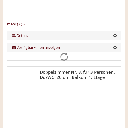
mehr (7 ) »
mehr (7 ) »
mehr (7 ) »
mehr (7 ) »
Details
Verfügbarkeiten anzeigen
Doppelzimmer Nr. 8, für 3 Personen,
Du/WC, 20 qm, Balkon, 1. Etage