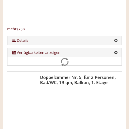
mehr (7 ) »
mehr (7 ) »
mehr (7 ) »
mehr (7 ) »
Details
Verfügbarkeiten anzeigen
Doppelzimmer Nr. 5, für 2 Personen,
Bad/WC, 19 qm, Balkon, 1. Etage