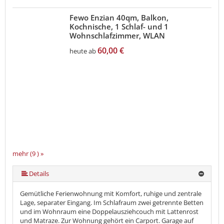
Fewo Enzian 40qm, Balkon,
Kochnische, 1 Schlaf- und 1
Wohnschlafzimmer, WLAN
60,00 €
heute ab
mehr (9 ) »
mehr (9 ) »
mehr (9 ) »
mehr (9 ) »
mehr (9 ) »
mehr (9 ) »
Details
Gemütliche Ferienwohnung mit Komfort, ruhige und zentrale
Lage, separater Eingang. Im Schlafraum zwei getrennte Betten
und im Wohnraum eine Doppelausziehcouch mit Lattenrost
und Matraze. Zur Wohnung gehört ein Carport. Garage auf