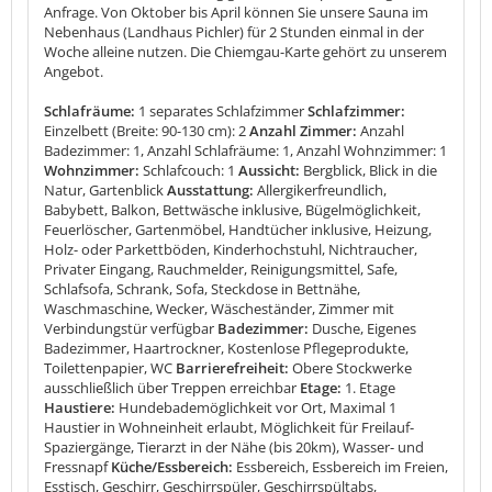
Anfrage. Von Oktober bis April können Sie unsere Sauna im
Nebenhaus (Landhaus Pichler) für 2 Stunden einmal in der
Woche alleine nutzen. Die Chiemgau-Karte gehört zu unserem
Angebot.
Schlafräume:
1 separates Schlafzimmer
Schlafzimmer:
Einzelbett (Breite: 90-130 cm): 2
Anzahl Zimmer:
Anzahl
Badezimmer: 1, Anzahl Schlafräume: 1, Anzahl Wohnzimmer: 1
Wohnzimmer:
Schlafcouch: 1
Aussicht:
Bergblick, Blick in die
Natur, Gartenblick
Ausstattung:
Allergikerfreundlich,
Babybett, Balkon, Bettwäsche inklusive, Bügelmöglichkeit,
Feuerlöscher, Gartenmöbel, Handtücher inklusive, Heizung,
Holz- oder Parkettböden, Kinderhochstuhl, Nichtraucher,
Privater Eingang, Rauchmelder, Reinigungsmittel, Safe,
Schlafsofa, Schrank, Sofa, Steckdose in Bettnähe,
Waschmaschine, Wecker, Wäscheständer, Zimmer mit
Verbindungstür verfügbar
Badezimmer:
Dusche, Eigenes
Badezimmer, Haartrockner, Kostenlose Pflegeprodukte,
Toilettenpapier, WC
Barrierefreiheit:
Obere Stockwerke
ausschließlich über Treppen erreichbar
Etage:
1. Etage
Haustiere:
Hundebademöglichkeit vor Ort, Maximal 1
Haustier in Wohneinheit erlaubt, Möglichkeit für Freilauf-
Spaziergänge, Tierarzt in der Nähe (bis 20km), Wasser- und
Fressnapf
Küche/Essbereich:
Essbereich, Essbereich im Freien,
Esstisch, Geschirr, Geschirrspüler, Geschirrspültabs,