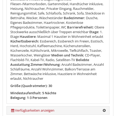
Fliesen-/Marmorboden, Gartenmöbel, Handtücher inklusive,
Heizung, Nichtraucher, Privater Eingang, Rauchmelder,
Reinigungsmittel, Safe, Schlafsofa, Schrank, Sofa, Steckdose in
Bettnähe, Wecker, Wäscheständer
Badezimmer:
Dusche,
Eigenes Badezimmer, Haartrockner, Kostenlose
Pflegeprodukte, Toilettenpapier, WC
Barrierefreiheit:
Obere
Stockwerke ausschließlich über Treppen erreichbar
Etage:
1.
Etage
Haustiere:
Maximal 1 Haustier in Wohneinheit erlaubt
Küche/Essbereich:
Essbereich, Essbereich im Freien, Esstisch,
Herd, Hochstuhl, Kaffeemaschine, Küchenutensilien,
Küchenzeile, Kühlschrank, Mikrowelle, Tiefkühlfach, Toaster,
Wasserkocher, Weingläser
Medien und Technik:
CD-Player,
Flachbild-TV, Kabel-TV, Radio, Satelliten-TV
Beliebte
Ausstattung Zimmer/Wohnung:
Anzahl Badezimmer, Anzahl
Schlafräume, Anzahl Wohnzimmer, Balkon/Terrasse am
Zimmer, Bettwäsche inklusive, Haustiere in Wohneinheit
erlaubt, Nichtraucher
Größe (Quadratmeter): 30
Mindestaufenthalt: 5 Nächte
Belegung: 1-3 Personen
Verfügbarkeiten anzeigen