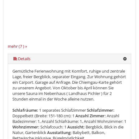
mehr (7 ) »
mehr (7 ) »
mehr (7 ) »
mehr (7 ) »
Details
Gemütliche Ferienwohnung mit Komfort, ruhige und zentrale
Lage, freier Bergblick, separater Eingang. Zur Wohnung gehört
ein Carport. Garage auf Anfrage. Die Chiemgau-Karte gehört
zu unserem Angebot. Von Oktober bis April können Sie
unsere Sauna im Nebenhaus ( Landhaus Pichler ) für 2
Stunden einmal in der Woche alleine nutzen.
Schlafräume:
1 separates Schlafzimmer
Schlafzimmer:
Doppelbett (Breite: 151-180 cm): 1
Anzahl Zimmer:
Anzahl
Badezimmer: 1, Anzahl Schlafräume: 1, Anzahl Wohnzimmer: 1
Wohnzimmer:
Schlafcouch: 1
Aussicht:
Bergblick, Blick in die
Natur, Gartenblick
Ausstattung:
Babybett, Balkon,
Bettwäsche inklusive, Bügelmöglichkeit,