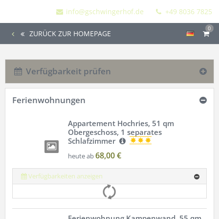
info@gschwingerhof.de
+49 8036 7825
0
ZURÜCK ZUR HOMEPAGE
Verfügbarkeit prüfen
Ferienwohnungen
Appartement Hochries, 51 qm
Obergeschoss, 1 separates
Schlafzimmer
68,00 €
heute ab
Verfügbarkeiten anzeigen
Ferienwohnung Kampenwand, 55 qm