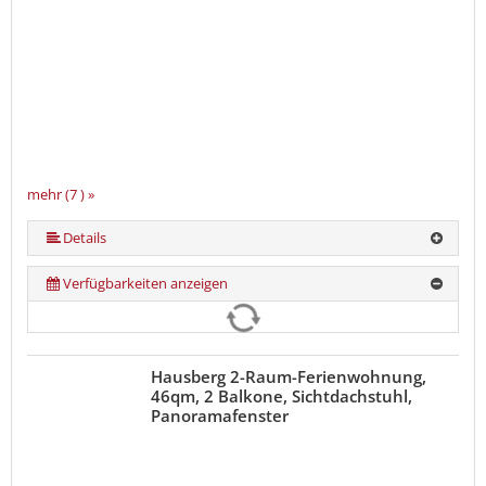
mehr (7 ) »
mehr (7 ) »
mehr (7 ) »
mehr (7 ) »
Details
Verfügbarkeiten anzeigen
Hausberg 2-Raum-Ferienwohnung,
46qm, 2 Balkone, Sichtdachstuhl,
Panoramafenster