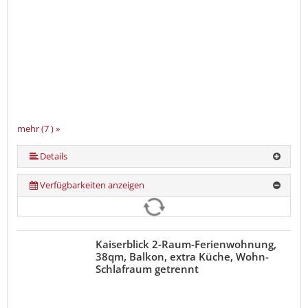
mehr (7 ) »
mehr (7 ) »
mehr (7 ) »
mehr (7 ) »
Details
Verfügbarkeiten anzeigen
Kaiserblick 2-Raum-Ferienwohnung,
38qm, Balkon, extra Küche, Wohn-
Schlafraum getrennt