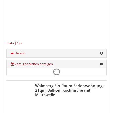
mehr (7 ) »
mehr (7 ) »
mehr (7 ) »
mehr (7 ) »
Details
Verfügbarkeiten anzeigen
Walmberg Ein-Raum-Ferienwohnung,
21qm, Balkon, Kochnische mit
Mikrowelle