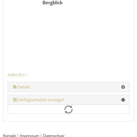
Bergblick
mehr (8 ) »
mehr (8 ) »
mehr (8 ) »
mehr (8 ) »
mehr (8 ) »
Details
Verfügbarkeiten anzeigen
Kontakt
|
Impressum
|
Datenschutz