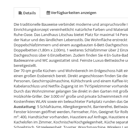
Verfügbarkeiten anzeigen
Details
Die traditionelle Bauweise verbindet moderne und anspruchsvolle I
Einrichtungskonzept vereinheitlicht natürliche Farben und Materiali
Ruhe-Oase. Das Landhaus Litschau bietet Platz für maximal 14 Pers
der Natur und des ländlichen Lebensstils. Die Wohnfläche erstreckt 
Doppelschlafzimmern und einem ausgebauten 6-Bett-Dachgeschoss
Doppelbetten (1,80m x 2,00m), 1 weiteres Schlafzimmer über 2 Einz
Dachgeschoss über 6 Einzelbetten. Zudem finden Sie 4 En-Suite-Bad
Badewanne und WC ausgestattet sind. Feinste Luxus-Bettwäsche 
bereitgestellt.
Der 70 qm große Küchen- und Wohnbereich im Erdgeschoss hält ei
einen großen Essbereich bereit. Direkt angeschlossen finden Sie die
Personen, Geschirrspülmaschine, Kühlschrank und einem Kaffee-Vo
Kabelanschluss und Netflix-Zugang ist im TV/Spielzimmer vorhande
Durch das Wohnzimmer gelangen Sie direkt in den Garten mit großer
Holzkohle-Griller. Der 3.000 m² große und private Schwimmteich mi
Kostenfreies WLAN sowie ein beleuchteter Parkplatz runden das G
Ausstattung:
5 Schlafräume, Allergikergerecht, Barrierefrei, Bettw
Fenster können geöffnet werden, Fernseher, Fön, Geeignet für Rolls
m²: 400, Handtücher vorhanden, Haustiere auf Anfrage, Haustiere e
Kachelofen im Zimmer, Kochnische/Kochgelegenheit, Küche separat, 
Schreibtisch, Sitzgelegenheit, Toaster, Waschmaschine, Wireless 