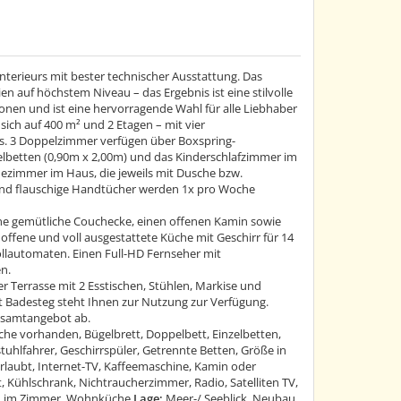
nterieurs mit bester technischer Ausstattung. Das
en auf höchstem Niveau – das Ergebnis ist eine stilvolle
onen und ist eine hervorragende Wahl für alle Liebhaber
sich auf 400 m² und 2 Etagen – mit vier
. 3 Doppelzimmer verfügen über Boxspring-
elbetten (0,90m x 2,00m) und das Kinderschlafzimmer im
ezimmer im Haus, die jeweils mit Dusche bzw.
und flauschige Handtücher werden 1x pro Woche
ne gemütliche Couchecke, einen offenen Kamin sowie
 offene und voll ausgestattete Küche mit Geschirr für 14
llautomaten. Einen Full-HD Fernseher mit
n.
 Terrasse mit 2 Esstischen, Stühlen, Markise und
t Badesteg steht Ihnen zur Nutzung zur Verfügung.
esamtangebot ab.
äsche vorhanden, Bügelbrett, Doppelbett, Einzelbetten,
tuhlfahrer, Geschirrspüler, Getrennte Betten, Größe in
rlaubt, Internet-TV, Kaffeemaschine, Kamin oder
Kühlschrank, Nichtraucherzimmer, Radio, Satelliten TV,
Lan im Zimmer, Wohnküche
Lage:
Meer-/ Seeblick, Neubau