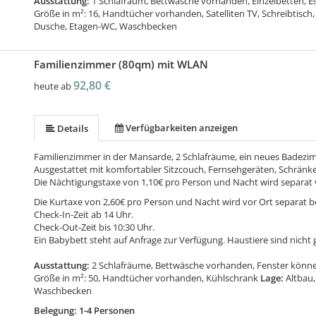
Ausstattung:
1 Schlafraum, Bettwäsche vorhanden, Einzelbetten, E
Größe in m²: 16, Handtücher vorhanden, Satelliten TV, Schreibtisch,
Dusche, Etagen-WC, Waschbecken
Familienzimmer (80qm) mit WLAN
92,80 €
heute ab
Verfügbarkeiten anzeigen
Details
Familienzimmer in der Mansarde, 2 Schlafräume, ein neues Badezi
Ausgestattet mit komfortabler Sitzcouch, Fernsehgeräten, Schränk
Die Nächtigungstaxe von 1,10€ pro Person und Nacht wird separat 
Die Kurtaxe von 2,60€ pro Person und Nacht wird vor Ort separat b
Check-In-Zeit ab 14 Uhr.
Check-Out-Zeit bis 10:30 Uhr.
Ein Babybett steht auf Anfrage zur Verfügung. Haustiere sind nicht g
Ausstattung:
2 Schlafräume, Bettwäsche vorhanden, Fenster könne
Größe in m²: 50, Handtücher vorhanden, Kühlschrank
Lage:
Altbau,
Waschbecken
Belegung: 1-4 Personen