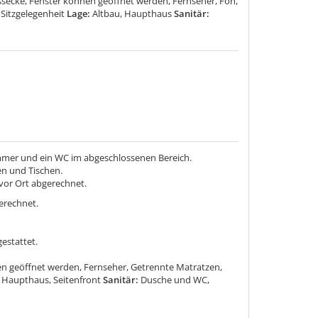
ssecke, Fenster können geöffnet werden, Fernseher, Fön,
 Sitzgelegenheit
Lage:
Altbau, Haupthaus
Sanitär:
mmer und ein WC im abgeschlossenen Bereich.
en und Tischen.
vor Ort abgerechnet.
erechnet.
estattet.
n geöffnet werden, Fernseher, Getrennte Matratzen,
 Haupthaus, Seitenfront
Sanitär:
Dusche und WC,