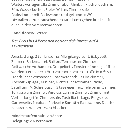
Weiters verfügen alle Zimmer über Minibar, Flachbildschirm,
Fön, Wasserkocher, Freies W-Lan, Zimmersafe
Badezimmer mit Badewanne und getrennte WC
Die Balkone zum rauschenden Mühlbach geben kühle Luft
auch in den Sommermonaten
Konditionen/Extras:
Der Preis bis 4 Personen bezieht sich immer auf 4
Erwachsene.
Ausstattung:
2 Schlafräume, Allergikergerecht, Babybett im
Zimmer, Bademantel, Balkon/Terrasse am Zimmer,
Bettwäsche vorhanden, Doppelbett, Fenster können geöffnet
werden, Fernseher, Fön, Getrennte Betten, Größe in m²: 60,
Handtücher vorhanden, Internetanschluss im Zimmer,
Kosmetikspiegel, Minibar, Nichtraucherzimmer, Radio,
Satelliten TV, Schreibtisch, Sitzgelegenheit, Telefon im Zimmer,
Terrasse am Zimmer, Wireless Lan im Zimmer, Zimmer mit
Verbindungstür, Zimmersafe, Zustellbett
Lage:
Bergseite,
Gartenseite, Neubau, Parkseite
Sanitär:
Badewanne, Dusche,
Separates WC, WC, Waschbecken
Mindestaufenthalt: 2 Nächte
Belegung: 2-6 Personen