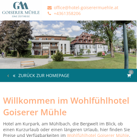
office@hotel-goiserermuehle.at
+4361358206
0
ZURÜCK ZUR HOMEPAGE
Willkommen im Wohlfühlhotel
Goiserer Mühle
Hotel am Kurpark, am Mühlbach, die Bergwelt im Blick, ob
einen Kurzurlaub oder einen längeren Urlaub, hier finden Sie
Preise und Verfügbarkeiten im
Wohlfühlhotel Goiserer Mühle
.