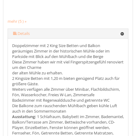
mehr (5 ) »
mehr (5 ) »
Details
Doppelzimmer mit 2 King Size Betten und Balkon
geräumiges Zimmer in der historischen Mühle oder im
Parkside mit Blick auf den Mühlbach und die Berge
Diese Zimmer haben wir mit viel Fingerspitzengefühl renoviert
um den Charme
der alten Mühle zu erhalten.
2 Kingsize Betten mit 1,20 m bieten genügend Platz auch für
größere Gäste.
Weiters verfügen alle Zimmer über Minibar, Flachbildschirm,
Fön, Wasserkocher, Freies W-Lan, Zimmersafe
Badezimmer mit Regenwalddusche und getrennte WC
Die Balkone zum rauschenden Mühlbach geben kühle Luft
auch in den Sommermonaten
Ausstattung:
1 Schlafraum, Babybett im Zimmer, Bademantel,
Balkon/Terrasse am Zimmer, Bettwäsche vorhanden, CD-
Player, Einzelbetten, Fenster können geöffnet werden,
Fernseher, Fön, Getrennte Betten, Getrennte Matratzen,