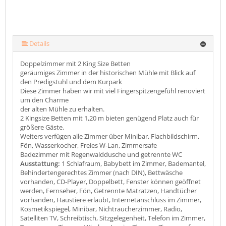
Details
Doppelzimmer mit 2 King Size Betten
geräumiges Zimmer in der historischen Mühle mit Blick auf
den Predigstuhl und dem Kurpark
Diese Zimmer haben wir mit viel Fingerspitzengefühl renoviert
um den Charme
der alten Mühle zu erhalten.
2 Kingsize Betten mit 1,20 m bieten genügend Platz auch für
größere Gäste.
Weiters verfügen alle Zimmer über Minibar, Flachbildschirm,
Fön, Wasserkocher, Freies W-Lan, Zimmersafe
Badezimmer mit Regenwalddusche und getrennte WC
Ausstattung:
1 Schlafraum, Babybett im Zimmer, Bademantel,
Behindertengerechtes Zimmer (nach DIN), Bettwäsche
vorhanden, CD-Player, Doppelbett, Fenster können geöffnet
werden, Fernseher, Fön, Getrennte Matratzen, Handtücher
vorhanden, Haustiere erlaubt, Internetanschluss im Zimmer,
Kosmetikspiegel, Minibar, Nichtraucherzimmer, Radio,
Satelliten TV, Schreibtisch, Sitzgelegenheit, Telefon im Zimmer,