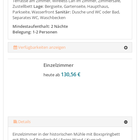
Terrasse am Zimmer, Wireless Lan im Zimmer, Zimmersafe,
Zustellbett
Lage:
Bergseite, Gartenseite, Haupthaus,
Parkseite, Wasserfront
Sanitär:
Dusche und WC oder Bad,
Separates WC, Waschbecken
Mindestaufenthalt: 2 Nächte
Belegung: 1-2 Personen
Verfügbarkeiten anzeigen
Einzelzimmer
130,56 €
heute ab
Details
Einzelzimmer in der historischen Mühle mit Boxspringbett
mit Blick auf Predigstuhl / Ewige Wand / Kurpark