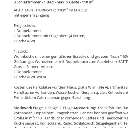
3 Schlafzimmer - 1 Bad - max. 9 Gäste - 110 m²
APARTMENT HORNSPITZ 110m² im EG+OG:
mit eigenem Eingang
Erdgeschoss:
1 Doppelzimmer
1 Doppelzimmer mit Etagenbett (4 Betten)
Dusche & WC
1. Stock:
Wohnküche mit einer gemütlichen Essecke und grossem Tisch (160/
Geräumiges Wohnzimmer mit Doppelcouch zum Ausziehen + SAT TV 
Grosse Sonnenterrasse
1 Doppelzimmer
Dusche & WC extra
kostenlose Parkplätze vor dem Haus, gratis Wlan, alle Apartments
Handtücher vorhanden, Wasserkocher, Geschirrspüler, Kühlschran
Frühstück im Cafe nebenan gegen Bezahlung
Stockwerk Etage:
1. Etage, 2. Etage
Ausstattung:
3 Schlafräume, Ba
vorhanden, Doppelbett, Etagenbetten, Fenster können geöffnet wer
Größe in m²: 110, Handtücher vorhanden, Kaffee und Teekocher, K
Küche separat, Kühlschrank, Radio, Schlafcouch, Sitzgelegenheit,