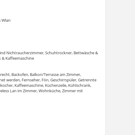
s Wlan
 sind Nichtraucherzimmer, Schuhtrockner, Bettwäsche &
k & Kaffeemaschine
gerecht, Backofen, Balkon/Terrasse am Zimmer,
et werden, Fernseher, Fön, Geschirrspüler, Getrennte
kocher, Kaffeemaschine, Küchenzeile, Kühlschrank,
Wireless Lan im Zimmer, Wohnküche, Zimmer mit