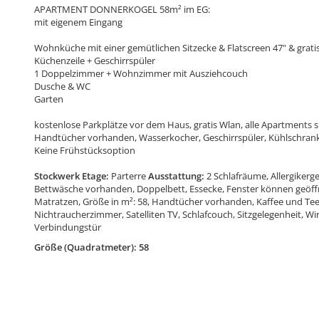
APARTMENT DONNERKOGEL 58m² im EG:
mit eigenem Eingang
Wohnküche mit einer gemütlichen Sitzecke & Flatscreen 47" & grati
Küchenzeile + Geschirrspüler
1 Doppelzimmer + Wohnzimmer mit Ausziehcouch
Dusche & WC
Garten
kostenlose Parkplätze vor dem Haus, gratis Wlan, alle Apartments
Handtücher vorhanden, Wasserkocher, Geschirrspüler, Kühlschran
Keine Frühstücksoption
Stockwerk Etage:
Parterre
Ausstattung:
2 Schlafräume, Allergiker
Bettwäsche vorhanden, Doppelbett, Essecke, Fenster können geöffn
Matratzen, Größe in m²: 58, Handtücher vorhanden, Kaffee und Tee
Nichtraucherzimmer, Satelliten TV, Schlafcouch, Sitzgelegenheit, 
Verbindungstür
Größe (Quadratmeter): 58