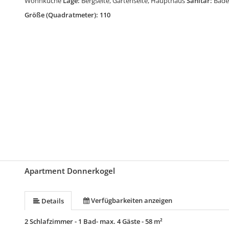
Wohnküche
Lage:
Bergseite, Gartenseite, Haupthaus
Sanitär:
Bade
Größe (Quadratmeter): 110
Apartment Donnerkogel
Verfügbarkeiten anzeigen
Details
2 Schlafzimmer - 1 Bad- max. 4 Gäste - 58 m²