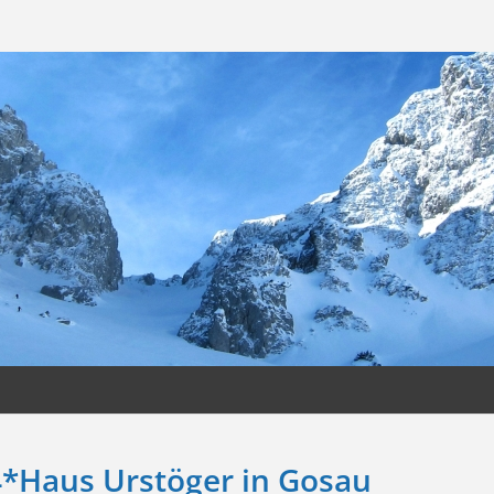
4*Haus Urstöger in Gosau