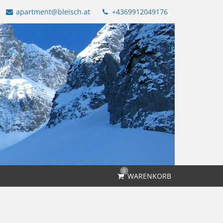
apartment@bleisch.at
+4369912049176
0
WARENKORB