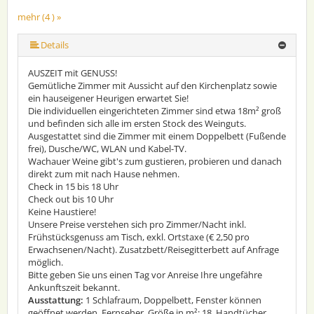
mehr (4 ) »
Details
AUSZEIT mit GENUSS!
Gemütliche Zimmer mit Aussicht auf den Kirchenplatz sowie
ein hauseigener Heurigen erwartet Sie!
Die individuellen eingerichteten Zimmer sind etwa 18m² groß
und befinden sich alle im ersten Stock des Weinguts.
Ausgestattet sind die Zimmer mit einem Doppelbett (Fußende
frei), Dusche/WC, WLAN und Kabel-TV.
Wachauer Weine gibt's zum gustieren, probieren und danach
direkt zum mit nach Hause nehmen.
Check in 15 bis 18 Uhr
Check out bis 10 Uhr
Keine Haustiere!
Unsere Preise verstehen sich pro Zimmer/Nacht inkl.
Frühstücksgenuss am Tisch, exkl. Ortstaxe (€ 2,50 pro
Erwachsenen/Nacht). Zusatzbett/Reisegitterbett auf Anfrage
möglich.
Bitte geben Sie uns einen Tag vor Anreise Ihre ungefähre
Ankunftszeit bekannt.
Ausstattung:
1 Schlafraum, Doppelbett, Fenster können
geöffnet werden, Fernseher, Größe in m²: 18, Handtücher