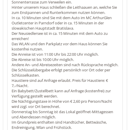
Sonnenterrasse zum Verweilen ein.
Hinter unserem Haus schließen die Leithaauen an, welche Sie
zum Enstpannen und Runterkommen nutzen können.
In ca. 10 Minuten sind Sie mit dem Auto im MC ArthurGlen
Outletcenter in Parndorf oder in ca. 15 Minuten in der
slowakischen Hauptstadt Bratislava.
Der Neusiedlersee ist in ca. 15 Minuten mit dem Auto zu
erreichen!
Das WLAN und den Parkplatz vor dem Haus können Sie
kostenfrei nutzen.
Die Anreise ist von 11:00 Uhr bis 22:00 Uhr möglich.
Die Abreise ist bis 10:00 Uhr möglich.
Andere An- und Abreisezeiten sind nach Rücksprache möglich.
Die Schlüsselübergabe erfolgt persönlich vor Ort oder per
Schlüsselkasten.
Haustiere sind auf Anfrage erlaubt. Preis für Haustiere: €
7,-/Nacht.
Ein Babybett/Zustellbett kann auf Anfrage (kostenfrei) zur
Verfügung gestellt werden.
Die Nächtigungstaxe in Höhe von € 2,60 pro Person/Nacht
wird zzgl. vor Ort berechnet.
Donnerstag bis Sonntag ist das Lokal geöffnet-Mittagessen
und Abendessen möglich.
Im Grundpreis enthalten sind Handtücher, Bettwäsche,
Endreinigung, Wlan und Frühstück.