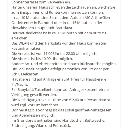
Sonnenterrasse zum Verweilen ein.
Hinter unserem Haus schließen die Leithaauen an, welche Sie
zum Enstpannen und Runterkommen nutzen können.
In ca. 10 Minuten sind Sie mit dem Auto im MC ArthurGlen
Outletcenter in Parndorf oder in ca. 15 Minuten in der
slowakischen Hauptstadt Bratislava.
Der Neusiedlersee ist in ca. 15 Minuten mit dem Auto zu
erreichen!
Das WLAN und den Parkplatz vor dem Haus können Sie
kostenfrei nutzen.
Die Anreise ist von 11:00 Uhr bis 22:00 Uhr möglich.
Die Abreise ist bis 10:00 Uhr möglich.
Andere An- und Abreisezeiten sind nach Rücksprache möglich.
Die Schlüsselübergabe erfolgt persönlich vor Ort oder per
Schlüsselkasten.
Haustiere sind auf Anfrage erlaubt. Preis für Haustiere: €
7,-/Nacht.
Ein Babybett/Zustellbett kann auf Anfrage (kostenfrei) zur
Verfügung gestellt werden.
Die Nächtigungstaxe in Höhe von € 2,60 pro Person/Nacht
wird zzgl. vor Ort berechnet.
Donnerstag bis Sonntag ist das Lokal geöffnet-Mittagessen
und Abendessen möglich.
Im Grundpreis enthalten sind Handtücher, Bettwäsche,
Endreinigung, Wlan und Frühstück.