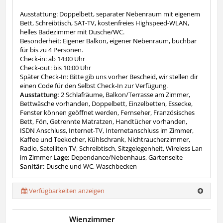
Ausstattung: Doppelbett, separater Nebenraum mit eigenem
Bett, Schreibtisch, SAT-TV, kostenfreies Highspeed-WLAN,
helles Badezimmer mit Dusche/WC.
Besonderheit: Eigener Balkon, eigener Nebenraum, buchbar
für bis zu 4 Personen.
Check-in: ab 14:00 Uhr
Check-out: bis 10:00 Uhr
Später Check-In: Bitte gib uns vorher Bescheid, wir stellen dir
einen Code für den Selbst Check-In zur Verfügung.
Ausstattung:
2 Schlafräume, Balkon/Terrasse am Zimmer,
Bettwäsche vorhanden, Doppelbett, Einzelbetten, Essecke,
Fenster können geöffnet werden, Fernseher, Französisches
Bett, Fön, Getrennte Matratzen, Handtücher vorhanden,
ISDN Anschluss, Internet-TV, Internetanschluss im Zimmer,
Kaffee und Teekocher, Kühlschrank, Nichtraucherzimmer,
Radio, Satelliten TV, Schreibtisch, Sitzgelegenheit, Wireless Lan
im Zimmer
Lage:
Dependance/Nebenhaus, Gartenseite
Sanitär:
Dusche und WC, Waschbecken
Verfügbarkeiten anzeigen
Wienzimmer