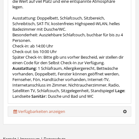
die Wert auf viel Platz und eine entspannte Atmosphäre
legen.
Ausstattung: Doppelbett, Schlafcouch, Sitzbereich,
Schreibtisch, SAT-TV, kostenfreies Highspeed-WLAN, helles
Badezimmer mit Dusche/WC.
Besonderheit: Ausziehbare Schlafcouch, buchbar für bis zu 4
Personen.
Check-in: ab 14:00 Uhr
Check-out: bis 10:00 Uhr
Später Check-In: Bitte gib uns vorher Bescheid, wir stellen dir
einen Code für den Selbst Check-In zur Verfügung.
Ausstattung:
1 Schlafraum, Allergikergerecht, Bettwäsche
vorhanden, Doppelbett, Fenster können geöffnet werden,
Fernseher, Fön, Handtücher vorhanden, Internet-TV,
Internetanschluss im Zimmer, Nichtraucherzimmer, Radio,
Satelliten TV, Schlafcouch, Sitzgelegenheit, Standspiegel
Lage:
Landseite
Sanitär:
Dusche und Bad und WC
Verfügbarkeiten anzeigen
Kontakt
|
Impressum
|
Datenschutz