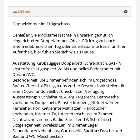
Details
Doppelzimmer im Erdgeschoss
Genießen Sie erholsame Nächte in unserem gemütlich
eingerichteten Doppelzimmer. Ob als Rückzugsort nach
einem erlebnisreichen Tag oder als entspannte Basis für Ihren
Aufenthalt, hier fühlen Sie sich wie zu Hause.
Ausstattung: Großzügiges Doppelbett, Schreibtisch, SAT-TV,
kostenfreies Highspeed-WLAN und helles Badezimmer mit
Dusche/WC.
Besonderheit: Die Zimmer befinden sich im Erdgeschoss.
Später Check-In: Bitte gib uns vorher Bescheid, wir stellen dir
einen Code für den Selbst Check-In zur Verfügung.
Ausstattung:
1 Schlafraum, Allergikergerecht, Bettwäsche
vorhanden, Doppelbett, Fenster können geöffnet werden,
Fernseher, Fön, Getrennte Matratzen, Handtücher
vorhanden, Internet-TV, Internetanschluss im Zimmer,
Nichtraucherzimmer, Radio, Satelliten TV, Schreibtisch,
Sitzgelegenheit, Wireless Lan im Zimmer
Lage:
Dependance/Nebenhaus, Gartenseite
Sanitär:
Dusche und
Bad und WC, Waschbecken